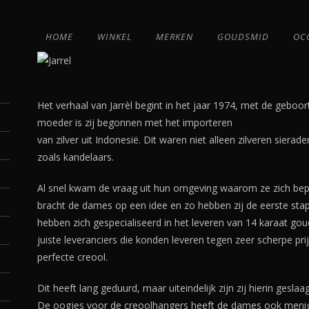
HOME
WINKEL
MERKEN
GOUDSMID
OC
Het verhaal van Jarrèl begint in het jaar 1974, met de geboo
moeder is zij begonnen met het importeren
van zilver uit Indonesië. Dit waren niet alleen zilveren siera
zoals kandelaars.
Al snel kwam de vraag uit hun omgeving waarom ze zich bepe
bracht de dames op een idee en zo hebben zij de eerste sta
hebben zich gespecialiseerd in het leveren van 14 karaat g
juiste leveranciers die konden leveren tegen zeer scherpe pr
perfecte creool.
Dit heeft lang geduurd, maar uiteindelijk zijn zij hierin gesl
De oogjes voor de creoolhangers heeft de dames ook meni