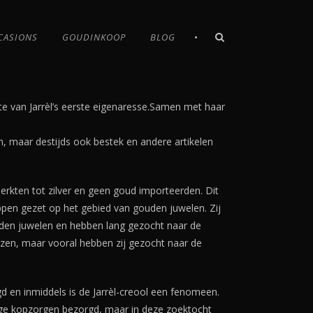
•
CASIONS
GOUDINKOOP
BLOG
rte van Jarrèl’s eerste eigenaresse.Samen met haar
den, maar destijds ook bestek en andere artikelen
rkten tot zilver en geen goud importeerden. Dit
ppen gezet op het gebied van gouden juwelen. Zij
ouden juwelen en hebben lang gezocht naar de
ijzen, maar vooral hebben zij gezocht naar de
aagd en inmiddels is de Jarrèl-creool een fenomeen.
ge kopzorgen bezorgd, maar in deze zoektocht